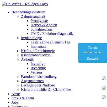
Behandlungsspektrum
Zahngesundheit
Prophylaxe
Herpes & Aphten
Schlafmedizin
CMD / Funktionsdiagnostik
Implantologie
Feste Zähne an einem Tag
Implantate
Termin
Kiefer- / Oralchirurgie
online buchen
Kinderzahnmedizin
Ästhetik
Invisalign
Bleaching
Veneers
Parodontitisbehandlung
Angstpatienten
Lachgas oder Narkose
Kieferorthopädie Dr. Clara Finke
Ärzte
Praxis & Team
Jobs
Anamnese