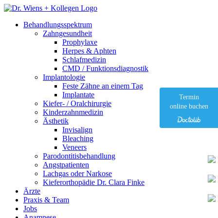
Behandlungsspektrum
Zahngesundheit
Prophylaxe
Herpes & Aphten
Schlafmedizin
CMD / Funktionsdiagnostik
Implantologie
Feste Zähne an einem Tag
Implantate
Termin
Kiefer- / Oralchirurgie
online buchen
Kinderzahnmedizin
Ästhetik
Invisalign
Bleaching
Veneers
Parodontitisbehandlung
Angstpatienten
Lachgas oder Narkose
Kieferorthopädie Dr. Clara Finke
Ärzte
Praxis & Team
Jobs
Anamnese