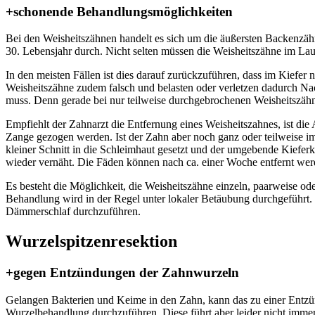
+schonende Behandlungsmöglichkeiten
Bei den Weisheitszähnen handelt es sich um die äußersten Backenzäh
30. Lebensjahr durch. Nicht selten müssen die Weisheitszähne im Lau
In den meisten Fällen ist dies darauf zurückzuführen, dass im Kiefer n
Weisheitszähne zudem falsch und belasten oder verletzen dadurch 
muss. Denn gerade bei nur teilweise durchgebrochenen Weisheitszähne
Empfiehlt der Zahnarzt die Entfernung eines Weisheitszahnes, ist die
Zange gezogen werden. Ist der Zahn aber noch ganz oder teilweise im
kleiner Schnitt in die Schleimhaut gesetzt und der umgebende Kiefer
wieder vernäht. Die Fäden können nach ca. einer Woche entfernt wer
Es besteht die Möglichkeit, die Weisheitszähne einzeln, paarweise od
Behandlung wird in der Regel unter lokaler Betäubung durchgeführt. 
Dämmerschlaf durchzuführen.
Wurzelspitzen­resektion
+gegen Entzündungen der Zahnwurzeln
Gelangen Bakterien und Keime in den Zahn, kann das zu einer Entzün
Wurzelbehandlung durchzuführen. Diese führt aber leider nicht imme