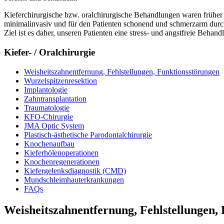
Kieferchirurgische bzw. oralchirurgische Behandlungen waren früher o
minimalinvasiv und für den Patienten schonend und schmerzarm dur
Ziel ist es daher, unseren Patienten eine stress- und angstfreie Beh
Kiefer- / Oralchirurgie
Weisheitszahn­entfernung, Fehlstellungen, Funktions­störungen
Wurzelspitzen­resektion
Implantologie
Zahn­transplantation
Traumatologie
KFO-Chirurgie
JMA Optic System
Plastisch-ästhetische Parodontal­chirurgie
Knochenaufbau
Kieferhölen­operationen
Knochen­regenerationen
Kiefergelenks­diagnostik (CMD)
Mundschleimhaut­erkrankungen
FAQs
Weisheitszahn­entfernung, Fehlstellungen, 