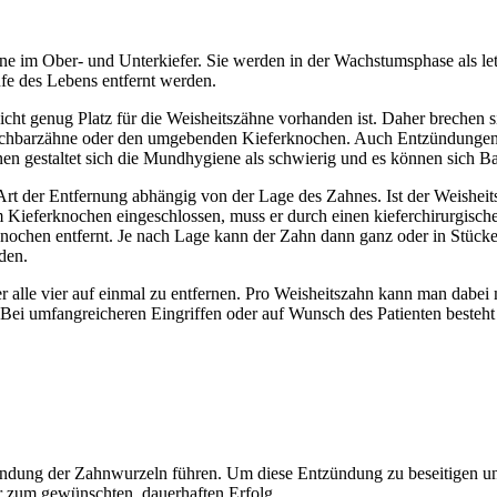
ne im Ober- und Unterkiefer. Sie werden in der Wachstumsphase als le
fe des Lebens entfernt werden.
icht genug Platz für die Weisheitszähne vorhanden ist. Daher brechen sie
Nachbarzähne oder den umgebenden Kieferknochen. Auch Entzündungen 
n gestaltet sich die Mundhygiene als schwierig und es können sich Ba
 Art der Entfernung abhängig von der Lage des Zahnes. Ist der Weisheit
 Kieferknochen eingeschlossen, muss er durch einen kieferchirurgische
knochen entfernt. Je nach Lage kann der Zahn dann ganz oder in Stück
den.
er alle vier auf einmal zu entfernen. Pro Weisheitszahn kann man dabe
Bei umfangreicheren Eingriffen oder auf Wunsch des Patienten besteht 
dung der Zahnwurzeln führen. Um diese Entzündung zu beseitigen und 
r zum gewünschten, dauerhaften Erfolg.