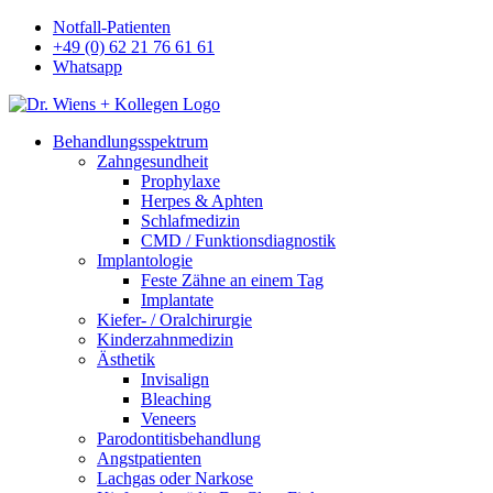
Notfall-Patienten
+49 (0) 62 21 76 61 61
Whatsapp
Behandlungsspektrum
Zahngesundheit
Prophylaxe
Herpes & Aphten
Schlafmedizin
CMD / Funktionsdiagnostik
Implantologie
Feste Zähne an einem Tag
Implantate
Kiefer- / Oralchirurgie
Kinderzahnmedizin
Ästhetik
Invisalign
Bleaching
Veneers
Parodontitisbehandlung
Angstpatienten
Lachgas oder Narkose