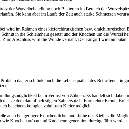
s trotz der Wurzelbehandlung noch Bakterien im Bereich der Wurzelspi
rlaufen. Sie kann aber im Laufe der Zeit auch starke Schmerzen verur
ei wird im Rahmen eines kieferchirurgischen bzw. oralchirurgischen E
 Schnitt in die Schleimhaut gesetzt und der Knochen um die Wurzel he
 Zum Abschluss wird die Wunde vernäht. Der Eingriff wird ambulant du
hes Problem dar, er schränkt auch die Lebensqualität des Betroffenen i
tzen.
handlungsmöglichkeit beim Verlust von Zähnen. Es handelt sich dabei 
eten sie dem darauf befestigten Zahnersatz in Form einer Krone, Brücke
auch bei einem komplett zahnlosen Kiefer möglich.
le auch bei geringer Knochendichte und -höhe des Kiefers die Möglich
ie Knochenaufbau und Knochenregeneration durchgeführt werden. So 