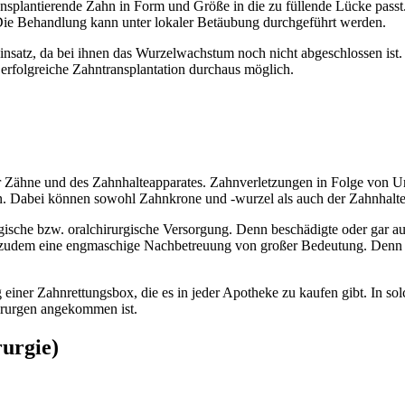
transplantierende Zahn in Form und Größe in die zu füllende Lücke pass
. Die Behandlung kann unter lokaler Betäubung durchgeführt werden.
insatz, da bei ihnen das Wurzelwachstum noch nicht abgeschlossen ist.
 erfolgreiche Zahntransplantation durchaus möglich.
er Zähne und des Zahnhalteapparates. Zahnverletzungen in Folge von Un
en. Dabei können sowohl Zahnkrone und -wurzel als auch der Zahnhalte
rurgische bzw. oralchirurgische Versorgung. Denn beschädigte oder gar
t zudem eine engmaschige Nachbetreuung von großer Bedeutung. Denn i
einer Zahnrettungsbox, die es in jeder Apotheke zu kaufen gibt
. In so
irurgen angekommen ist.
urgie)