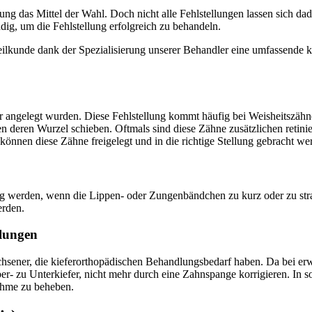
ng das Mittel der Wahl. Doch nicht alle Fehlstellungen lassen sich dad
ig, um die Fehlstellung erfolgreich zu behandeln.
kunde dank der Spezialisierung unserer Behandler eine umfassende kie
er angelegt wurden. Diese Fehlstellung kommt häufig bei Weisheitszähn
deren Wurzel schieben. Oftmals sind diese Zähne zusätzlichen retiniert
können diese Zähne freigelegt und in die richtige Stellung gebracht we
ndig werden, wenn die Lippen- oder Zungenbändchen zu kurz oder zu st
erden.
llungen
sener, die kieferorthopädischen Behandlungsbedarf haben. Da bei erw
er- zu Unterkiefer, nicht mehr durch eine Zahnspange korrigieren.
In so
ahme zu beheben.