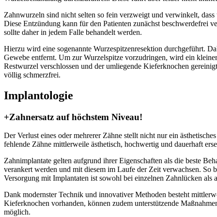
Zahnwurzeln sind nicht selten so fein verzweigt und verwinkelt, das
Diese Entzündung kann für den Patienten zunächst beschwerdefrei ve
sollte daher in jedem Falle behandelt werden.
Hierzu wird eine sogenannte Wurzespitzenresektion durchgeführt. Dab
Gewebe entfernt. Um zur Wurzelspitze vorzudringen, wird ein kleiner
Restwurzel verschlossen und der umliegende Kieferknochen gereinigt.
völlig schmerzfrei.
Implantologie
+Zahnersatz auf höchstem Niveau!
Der Verlust eines oder mehrerer Zähne stellt nicht nur ein ästhetisc
fehlende Zähne mittlerweile ästhetisch, hochwertig und dauerhaft erse
Zahnimplantate gelten aufgrund ihrer Eigenschaften als die beste Be
verankert werden und mit diesem im Laufe der Zeit verwachsen. So bi
Versorgung mit Implantaten ist sowohl bei einzelnen Zahnlücken als 
Dank modernster Technik und innovativer Methoden besteht mittlerwei
Kieferknochen vorhanden, können zudem unterstützende Maßnahmen w
möglich.