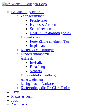
Behandlungsspektrum
Zahngesundheit
Prophylaxe
Herpes & Aphten
Schlafmedizin
CMD / Funktionsdiagnostik
Implantologie
Feste Zähne an einem Tag
Implantate
Kiefer- / Oralchirurgie
Kinderzahnmedizin
Ästhetik
Invisalign
Bleaching
Veneers
Parodontitisbehandlung
Angstpatienten
Lachgas oder Narkose
Kieferorthopädie Dr. Clara Finke
Ärzte
Praxis & Team
Jobs
Anamnese